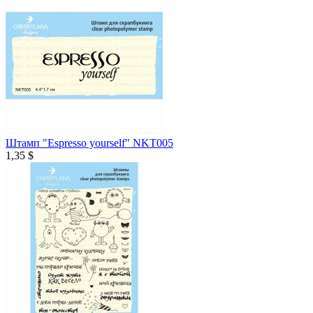
Штамп "Espresso yourself" NKT005
1,35 $