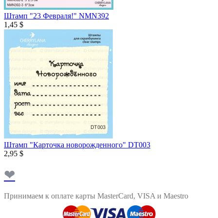
Штамп "23 Февраля!" NMN392
1,45 $
Штамп "Карточка новорожденного" DT003
2,95 $
❤
Принимаем к оплате карты MasterCard, VISA и Maestro