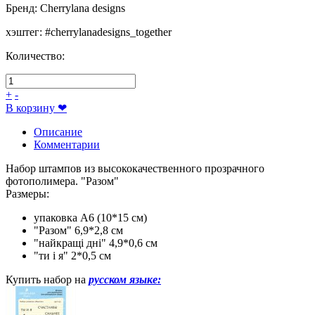
Бренд
:
Cherrylana designs
хэштег
:
#cherrylanadesigns_together
Количество:
+
-
В корзину
❤
Описание
Комментарии
Набор штампов из высококачественного прозрачного
фотополимера. "Разом"
Размеры:
упаковка А6 (10*15 см)
"Разом" 6,9*2,8 см
"найкращі дні" 4,9*0,6 см
"ти і я" 2*0,5 см
Купить набор на
русском языке: