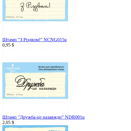
Штамп "З Різдвом!" NCNG015u
0,95 $
Штамп "Дружба-це назавжди" NDR001u
2,05 $