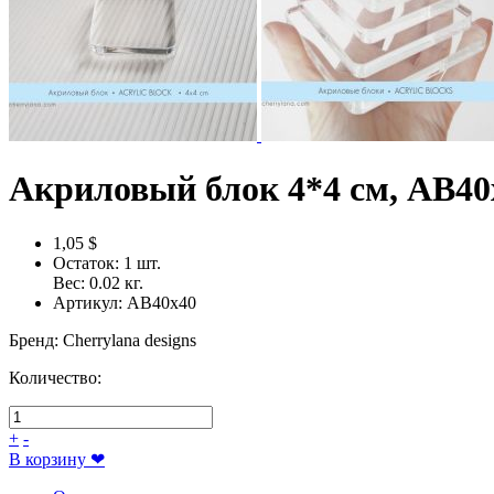
Акриловый блок 4*4 см, AB40
1,05 $
Остаток:
1
шт.
Вес:
0.02
кг.
Артикул:
AB40х40
Бренд
:
Cherrylana designs
Количество:
+
-
В корзину
❤