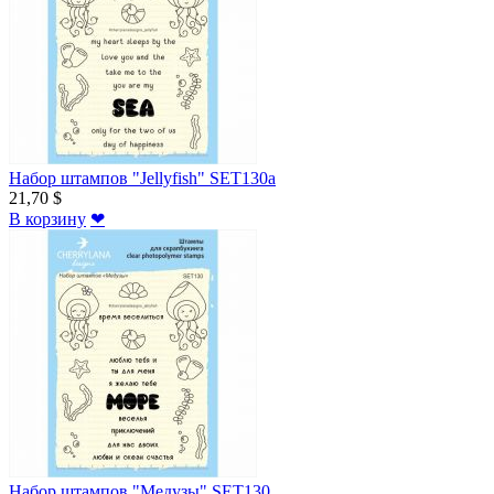
Набор штампов "Jellyfish" SET130a
21,70 $
В корзину
❤
Набор штампов "Медузы" SET130