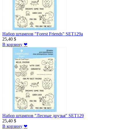
Набор штампов "Forest Friends" SET129a
25,40 $
В корзину
❤
Набор штампов "Лесные друзья" SET129
25,40 $
В корзину
❤