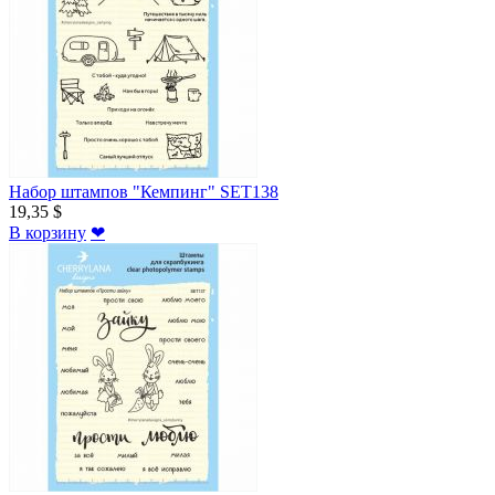
Набор штампов "Кемпинг" SET138
19,35 $
В корзину
❤