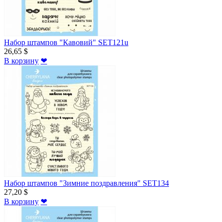
Набор штампов "Кавовий" SET121u
26,65 $
В корзину
❤
Набор штампов "Зимние поздравления" SET134
27,20 $
В корзину
❤