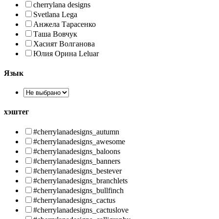
cherrylana designs
Svetlana Lega
Анжела Тарасенко
Таша Вовчук
Хасият Волганова
Юлия Орина Leluar
Язык
хэштег
#cherrylanadesigns_autumn
#cherrylanadesigns_awesome
#cherrylanadesigns_baloons
#cherrylanadesigns_banners
#cherrylanadesigns_bestever
#cherrylanadesigns_branchlets
#cherrylanadesigns_bullfinch
#cherrylanadesigns_cactus
#cherrylanadesigns_cactuslove