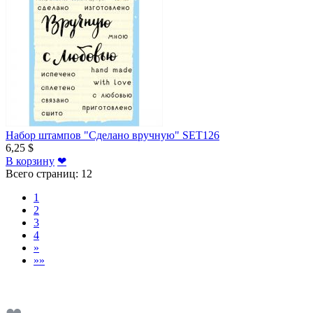
Набор штампов "Сделано вручную" SET126
6,25 $
В корзину
❤
Всего страниц:
12
1
2
3
4
»
»»