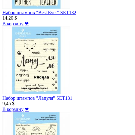
Набор штампов "Best Ever" SET132
14,20 $
В корзину
❤
Набор штампов "Лапуля" SET131
9,45 $
В корзину
❤