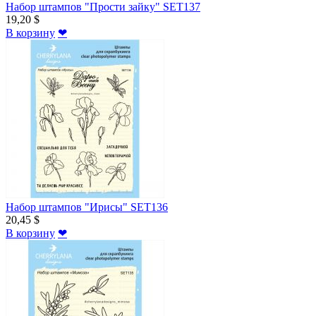
Набор штампов "Прости зайку" SET137
19,20 $
В корзину
❤
Набор штампов "Ирисы" SET136
20,45 $
В корзину
❤