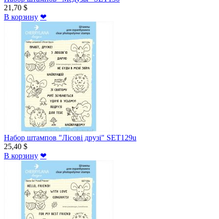
21,70 $
В корзину
❤
Набор штампов "Лісові друзі" SET129u
25,40 $
В корзину
❤