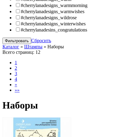
#cherrylanadesigns_warmmorning
#cherrylanadesigns_warmwishes
#cherrylanadesigns_wildrose
#cherrylanadesigns_winterwishes
#cherrylanadesins_congratulations
Сбросить
Каталог
»
Штампы
»
Наборы
Всего страниц:
12
1
2
3
4
»
»»
Наборы