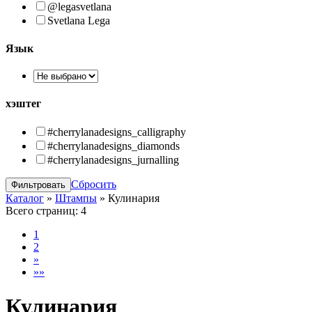
@legasvetlana
Svetlana Lega
Язык
хэштег
#cherrylanadesigns_calligraphy
#cherrylanadesigns_diamonds
#cherrylanadesigns_jurnalling
Сбросить
Каталог
»
Штампы
»
Кулинария
Всего страниц:
4
1
2
»
»»
Кулинария