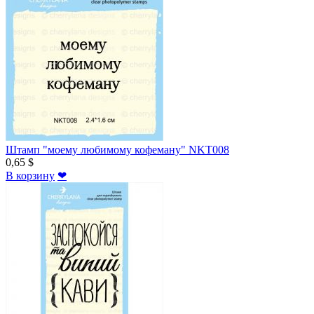
Штамп "моему любимому кофеману" NKT008
0,65 $
В корзину
❤