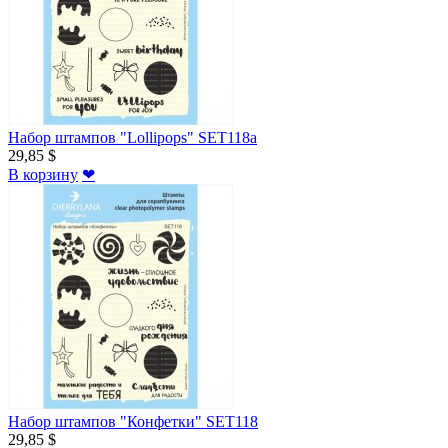
Набор штампов "Lollipops" SET118a
29,85 $
В корзину
❤
Набор штампов "Конфетки" SET118
29,85 $