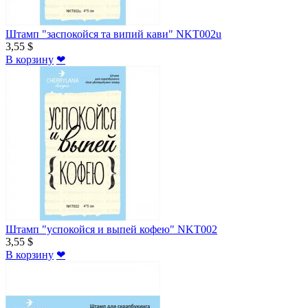
Штамп "заспокойся та випий кави" NKT002u
3,55 $
В корзину
❤
Штамп "успокойся и выпей кофею" NKT002
3,55 $
В корзину
❤