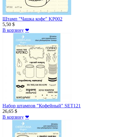
Штамп "Чашка кофе" KP002
5,50 $
В корзину
❤
Набор штампов "Кофейный" SET121
26,65 $
В корзину
❤