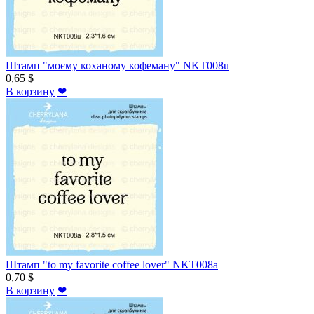
Штамп "моєму коханому кофеману" NKT008u
0,65 $
В корзину
❤
Штамп "to my favorite coffee lover" NKT008a
0,70 $
В корзину
❤