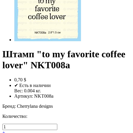
Штамп "to my favorite coffee
lover" NKT008a
0,70 $
✔ Есть в наличии
Вес:
0.004
кг.
Артикул:
NKT008a
Бренд
:
Cherrylana designs
Количество:
+
-