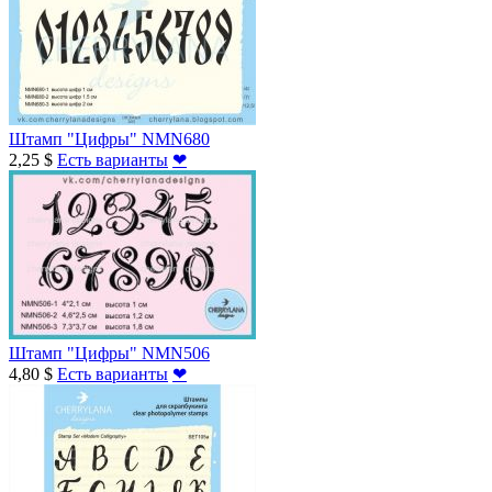
Штамп "Цифры" NMN680
2,25 $
Есть варианты
❤
Штамп "Цифры" NMN506
4,80 $
Есть варианты
❤