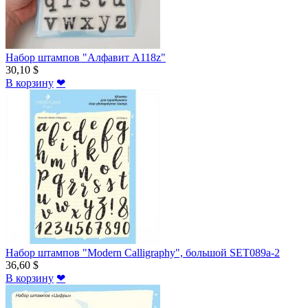
Набор штампов "Алфавит A118z"
30,10 $
В корзину
❤
Набор штампов "Modern Calligraphy", большой SET089a-2
36,60 $
В корзину
❤