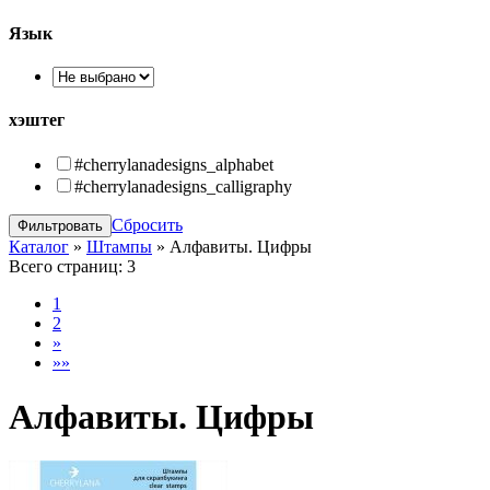
Язык
хэштег
#cherrylanadesigns_alphabet
#cherrylanadesigns_calligraphy
Сбросить
Каталог
»
Штампы
»
Алфавиты. Цифры
Всего страниц:
3
1
2
»
»»
Алфавиты. Цифры