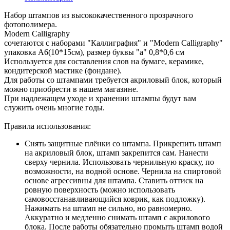
Набор штампов из высококачественного прозрачного
фотополимера.
Modern Calligraphy
сочетаются с наборами "Каллиграфия" и "Modern Calligraphy"
упаковка А6(10*15см), размер буквы "а" 0,8*0,6 см
Используется для составления слов на бумаге, керамике,
кондитерской мастике (фондане).
Для работы со штампами требуется акриловый блок, который
можно приобрести в нашем магазине.
При надлежащем уходе и хранении штампы будут вам
служить очень многие годы.
Правила использования:
Снять защитные плёнки со штампа. Прикрепить штамп
на акриловый блок, штамп закрепится сам. Нанести
сверху чернила. Использовать чернильную краску, по
возможности, на водной основе. Чернила на спиртовой
основе агрессивны для штампа. Ставить оттиск на
ровную поверхность (можно использовать
самовосстанавливающийся коврик, как подложку).
Нажимать на штамп не сильно, но равномерно.
Аккуратно и медленно снимать штамп с акрилового
блока. После работы обязательно промыть штамп водой