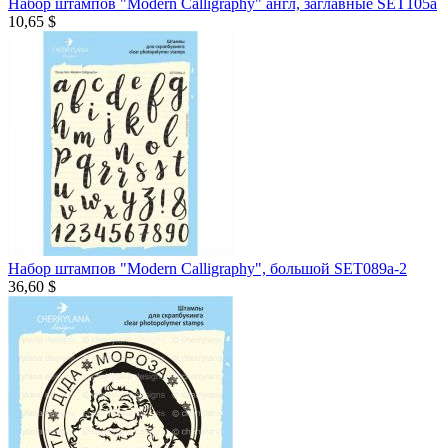
Набор штампов "Modern Calligraphy" англ, заглавные SET105a
10,65 $
Набор штампов "Modern Calligraphy", большой SET089a-2
36,60 $