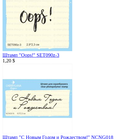
Штамп "Oops!" SET090z-3
1,20 $
Штамп "С Новым Годом и Рождеством!" NCNG018