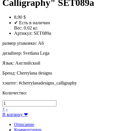
Calligraphy" SET089a
8,90 $
✔ Есть в наличии
Вес:
0.02
кг.
Артикул:
SET089a
размер упаковки
:
A6
дизайнер
:
Svetlana Lega
Язык
:
Английский
Бренд
:
Cherrylana designs
хэштег
:
#cherrylanadesigns_calligraphy
Количество:
+
-
В корзину
❤
Описание
Комментарии