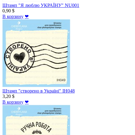
Штамп "Я люблю УКРАЇНУ" NU001
0,90 $
В корзину
❤
Штамп "створено в Україні" IH048
3,20 $
В корзину
❤