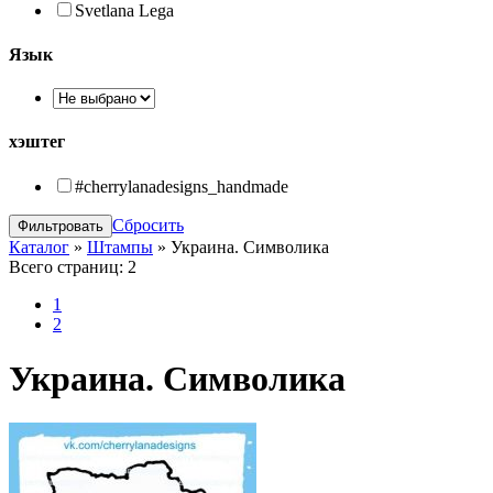
Svetlana Lega
Язык
хэштег
#cherrylanadesigns_handmade
Сбросить
Каталог
»
Штампы
»
Украина. Символика
Всего страниц:
2
1
2
Украина. Символика