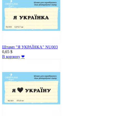
Штамп "Я УКРАЇНКА" NU003
0,65 $
В корзину
❤