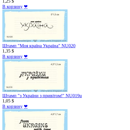
1,25 $
В корзину
❤
Штамп "Моя країна Україна" NU020
1,35 $
В корзину
❤
Штамп "з України з привітом!" NU019u
1,05 $
В корзину
❤