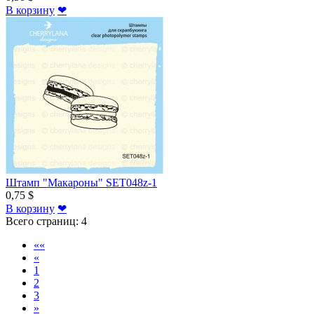
В корзину
❤
Штамп "Макароны" SET048z-1
0,75 $
В корзину
❤
Всего страниц:
4
««
«
1
2
3
»