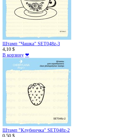
Штамп "Чашка" SET048z-3
4,10 $
В корзину
❤
Штамп "Клубничка" SET048z-2
0,50 $