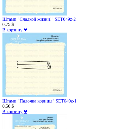
Штамп "Сладкой жизни!" SET049z-2
0,75 $
В корзину
❤
Штамп "Палочка корицы" SET049z-1
0,50 $
В корзину
❤