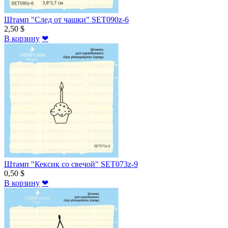
Штамп "След от чашки" SET090z-6
2,50 $
В корзину
❤
Штамп "Кексик со свечой" SET073z-9
0,50 $
В корзину
❤