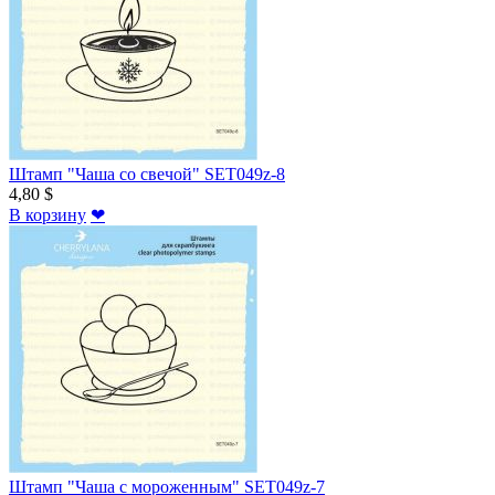
Штамп "Чаша со свечой" SET049z-8
4,80 $
В корзину
❤
Штамп "Чаша с мороженным" SET049z-7