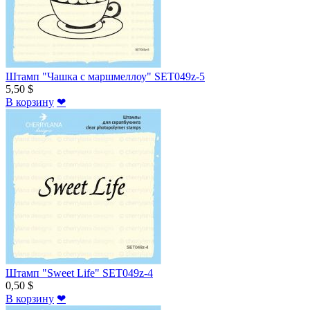
Штамп "Чашка с маршмеллоу" SET049z-5
5,50 $
В корзину
❤
Штамп "Sweet Life" SET049z-4
0,50 $
В корзину
❤