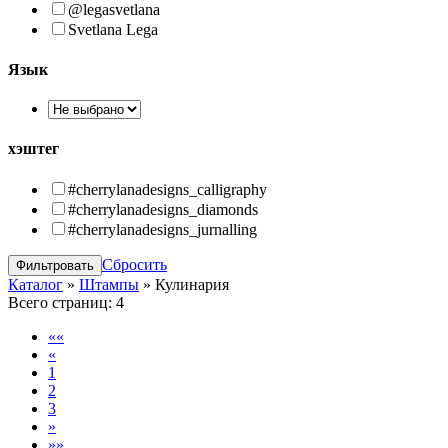
@legasvetlana
Svetlana Lega
Язык
хэштег
#cherrylanadesigns_calligraphy
#cherrylanadesigns_diamonds
#cherrylanadesigns_jurnalling
Сбросить
Каталог
»
Штампы
»
Кулинария
Всего страниц:
4
««
«
1
2
3
»
»»