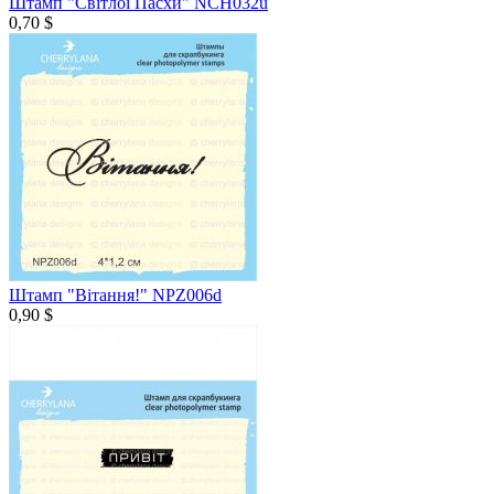
Штамп "Світлої Пасхи" NCH032u
0,70 $
Штамп "Вітання!" NPZ006d
0,90 $