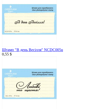
Штамп "В день Весілля" NCDC005u
0,55 $