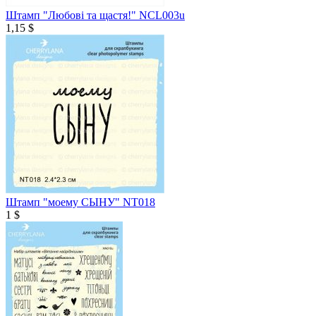
Штамп "Любові та щастя!" NCL003u
1,15 $
Штамп "моему СЫНУ" NT018
1 $