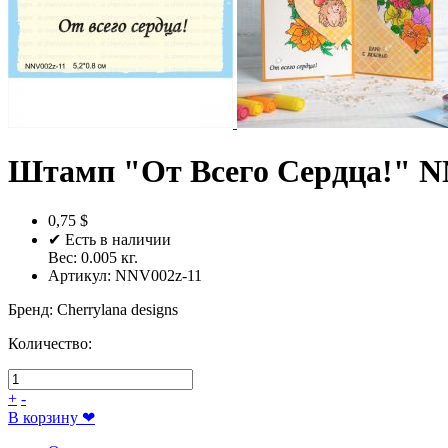
Штамп "От Всего Сердца!" N
0,75 $
✔ Есть в наличии
Вес:
0.005
кг.
Артикул:
NNV002z-11
Бренд
:
Cherrylana designs
Количество:
+
-
В корзину
❤