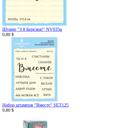
Штамп "З 8 Березня!" NV035u
0,80 $
Набор штампов "Вместе" SET125
9,80 $