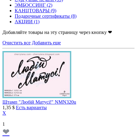
ЭМБОССИНГ
(2)
КАНЦТОВАРЫ
(9)
Подарочные сертификаты
(8)
АКЦИИ
(1)
Добавляйте товары на эту страницу через кнопку ❤
Очистить все
Добавить еще
Штамп "Любій Матусі!" NMN320u
1,35 $
Есть варианты
X
1
❤