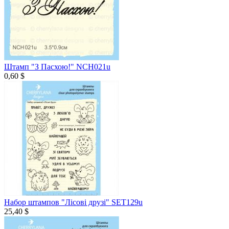
Штамп "З Пасхою!" NCH021u
0,60 $
Набор штампов "Лісові друзі" SET129u
25,40 $