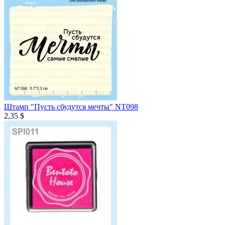
Штамп "Пусть сбудутся мечты" NT098
2,35 $