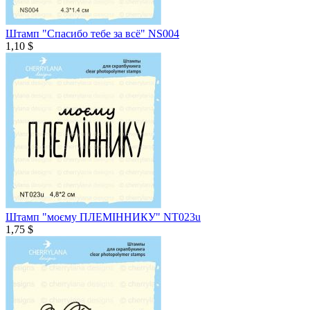
Штамп "Спасибо тебе за всё" NS004
1,10 $
Штамп "моєму ПЛЕМІННИКУ" NT023u
1,75 $