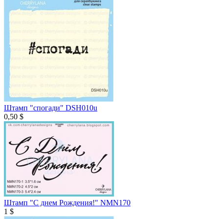
Штамп "спогади" DSH010u
0,50 $
Штамп "С днем Рождения!" NMN170
1 $