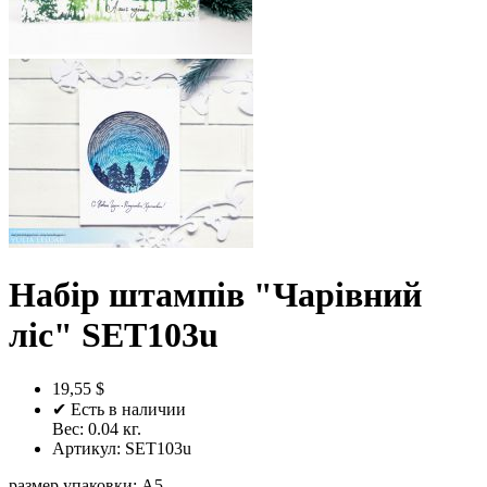
Набір штампів "Чарівний
ліс" SET103u
19,55 $
✔ Есть в наличии
Вес:
0.04
кг.
Артикул:
SET103u
размер упаковки
:
A5