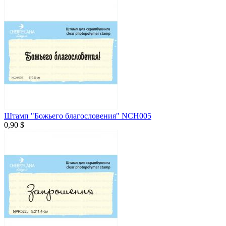
Штамп "Божьего благословения" NCH005
0,90 $