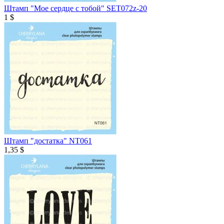
Штамп "Мое сердце с тобой" SET072z-20
1 $
Штамп "достатка" NT061
1,35 $