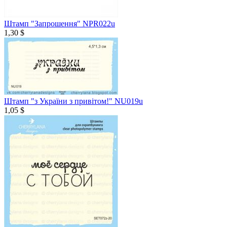
Штамп "Запрошення" NPR022u
1,30 $
Штамп "з України з привітом!" NU019u
1,05 $