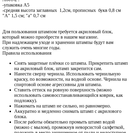
-упаковка А5
-средняя высота заглавных 1,2см, прописных букв 0,8 см
"А" 1,5 см; "а" 0,7 см
Для пользования штампом требуется акриловый блок,
который можно приобрести в нашем магазине.
При надлежащем уходе и хранении штампы будут вам
служить очень многие годы.
Правила использования
Снять защитные плёнки со штампа. Прикрепить штамп
на акриловый блок, штамп закрепится сам.
Нанести сверху чернила. Использовать чернильную
краску, по возможности, на водной основе. Чернила на
спиртовой основе агрессивны для штампа.
Ставить оттиск на ровную поверхность (можно
использовать самовосстанавливающийся коврик, как
подложку).
Нажимать на штамп не сильно, но равномерно.
Аккуратно и медленно снимать штамп с акрилового
блока.
После работы обязательно промыть штамп водой
(можно с мылом), промокнув неворсистой салфеткой,
положить в место защищенное от пыли и недоступное