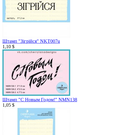
Штамп "Зігрійся" NKT007u
1,10 $
Штамп "С Новым Годом!" NMN138
1,05 $