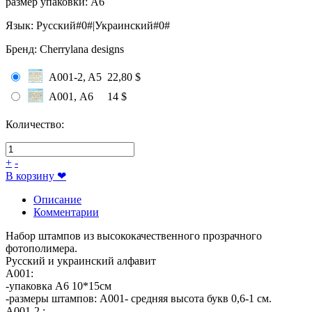
размер упаковки
:
A6
Язык
:
Русский#0#|Украинский#0#
Бренд
:
Cherrylana designs
A001-2, A5
22,80 $
A001, А6
14 $
Количество:
+
-
В корзину
❤
Описание
Комментарии
Набор штампов из высококачественного прозрачного
фотополимера.
Русский и украинский алфавит
A001:
-упаковка А6 10*15см
-размеры штампов: А001- средняя высота букв 0,6-1 см.
А001-2 :