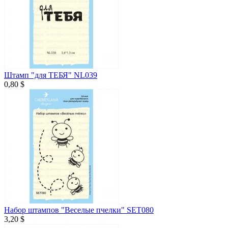
Штамп "для ТЕБЯ" NL039
0,80 $
Набор штампов "Веселые пчелки" SET080
3,20 $