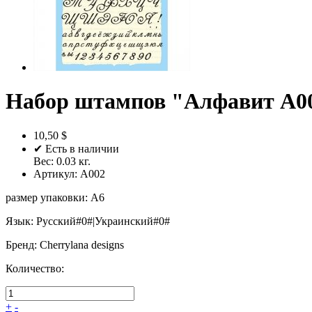
Набор штампов "Алфавит A00
10,50 $
✔ Есть в наличии
Вес:
0.03
кг.
Артикул:
A002
размер упаковки
:
A6
Язык
:
Русский#0#|Украинский#0#
Бренд
:
Cherrylana designs
Количество:
+
-