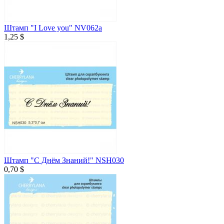
Штамп "I Love you" NV062a
1,25 $
Штамп "С Днём Знаний!" NSH030
0,70 $