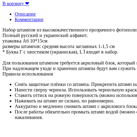
В корзину
❤
Описание
Комментарии
Набор штампов из высококачественного прозрачного фотополи
Полный русский и украинский алфавит.
упаковка А6 10*15см
размеры штампов: средняя высота заглавных 1-1,5 см
* Буква Г с хвостиком (украинская), І, Ї входят в набор.
Для пользования штампом требуется акриловый блок, который
При надлежащем уходе и хранении штампы будут вам служить 
Правила использования
Снять защитные плёнки со штампа. Прикрепить штамп на
Нанести сверху чернила. Использовать чернильную краск
Ставить оттиск на ровную поверхность (можно использо
Нажимать на штамп не сильно, но равномерно.
Аккуратно и медленно снимать штамп с акрилового блок
После работы обязательно промыть штамп водой (можно 
накаливания.