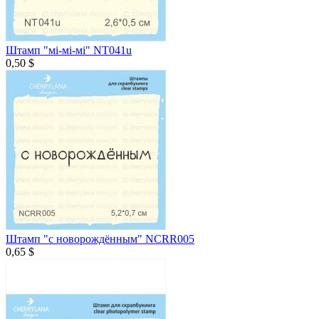
Штамп "мі-мі-мі" NT041u
0,50 $
Штамп "с новорождённым" NCRR005
0,65 $