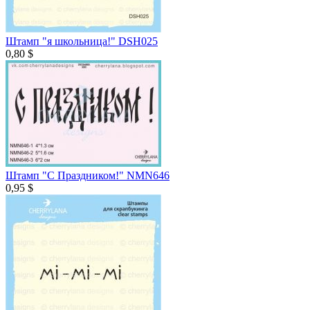
Штамп "я школьница!" DSH025
0,80 $
Штамп "С Праздником!" NMN646
0,95 $