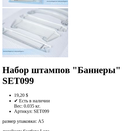
Набoр штампoв "Баннеры"
SET099
19,20 $
✔ Есть в наличии
Вес:
0.035
кг.
Артикул:
SET099
размер упаковки
:
A5