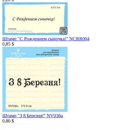
Штамп "С Рождением сыночка!" NCRR004
0,85 $
Штамп "З 8 Березня!" NV036u
0,80 $