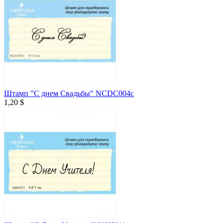
Штамп "С днем Свадьбы" NCDC004c
1,20 $