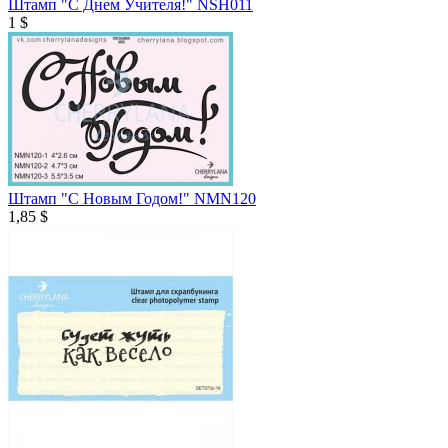
Штамп "С Днем Учителя!" NSH011
1 $
Штамп "С Новым Годом!" NMN120
1,85 $