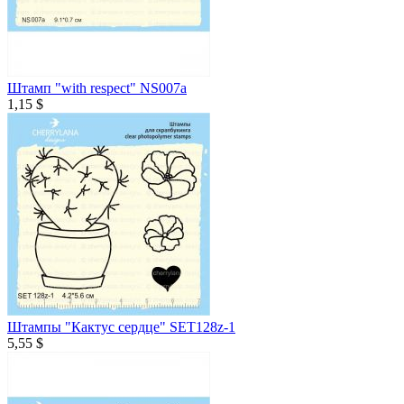
Штамп "with respect" NS007a
1,15 $
Штампы "Кактус сердце" SET128z-1
5,55 $