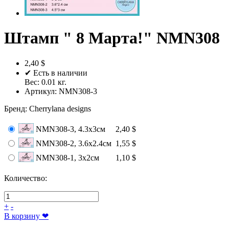
Штамп " 8 Марта!" NMN308
2,40 $
✔ Есть в наличии
Вес:
0.01
кг.
Артикул:
NMN308-3
Бренд
:
Cherrylana designs
NMN308-3, 4.3x3см
2,40 $
NMN308-2, 3.6х2.4см
1,55 $
NMN308-1, 3x2см
1,10 $
Количество:
+
-
В корзину
❤