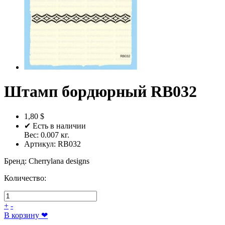
Штамп бордюрный RB032
1,80 $
✔ Есть в наличии
Вес:
0.007
кг.
Артикул:
RB032
Бренд
:
Cherrylana designs
Количество:
+
-
В корзину
❤