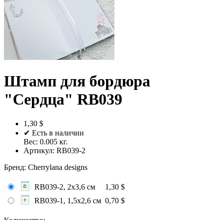
Штамп для бордюра
"Сердца" RB039
1,30 $
✔ Есть в наличии
Вес:
0.005
кг.
Артикул:
RB039-2
Бренд
:
Cherrylana designs
RB039-2, 2х3,6 см
1,30 $
RB039-1, 1,5х2,6 см
0,70 $