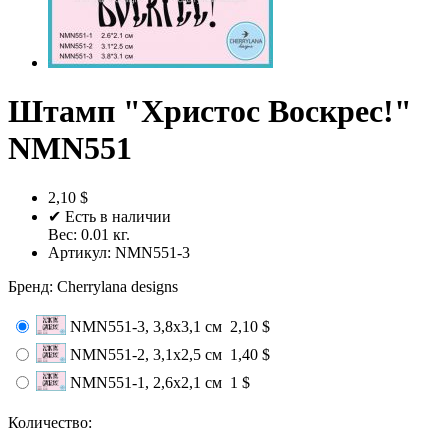
Штамп "Христос Воскрес!"
NMN551
2,10 $
✔ Есть в наличии
Вес:
0.01
кг.
Артикул:
NMN551-3
Бренд
:
Cherrylana designs
NMN551-3, 3,8х3,1 см
2,10 $
NMN551-2, 3,1х2,5 см
1,40 $
NMN551-1, 2,6х2,1 см
1 $
Количество: