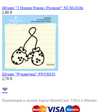
Штамп "З Новим Роком і Різдвом!" NCNG018u
2,80 $
Штамп "Рукавички" PNYR035
2,70 $
❤
Принимаем к оплате карты MasterCard, VISA и Maestro