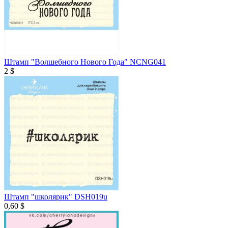
Штамп "Волшебного Нового Года" NCNG041
2 $
Штамп "школярик" DSH019u
0,60 $