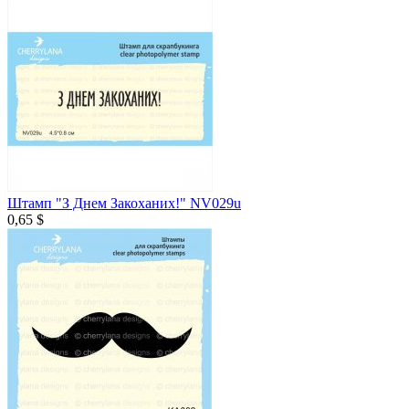
Штамп "З Днем Закоханих!" NV029u
0,65 $