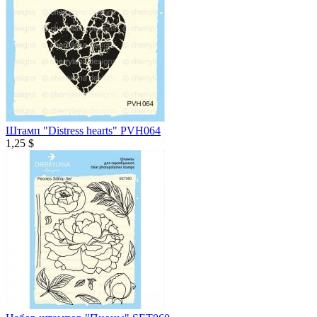
Штамп "Distress hearts" PVH064
1,25 $