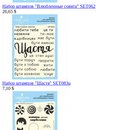
Набор штампов "Влюбленные совята" SET062
26,65 $
Набор штампов "Щастя" SET083u
7,10 $