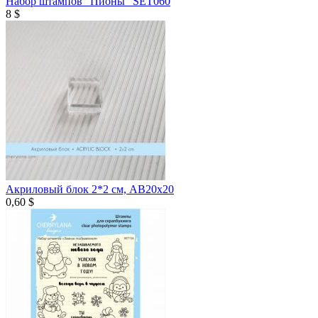
Набор штампов "Пионы" SET060
8 $
Акриловый блок 2*2 см, AB20х20
0,60 $