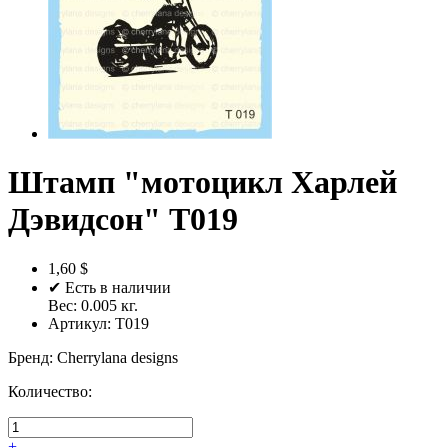
Штамп "мотоцикл Харлей
Дэвидсон" T019
1,60 $
✔ Есть в наличии
Вес:
0.005
кг.
Артикул:
T019
Бренд
:
Cherrylana designs
Количество:
+
-