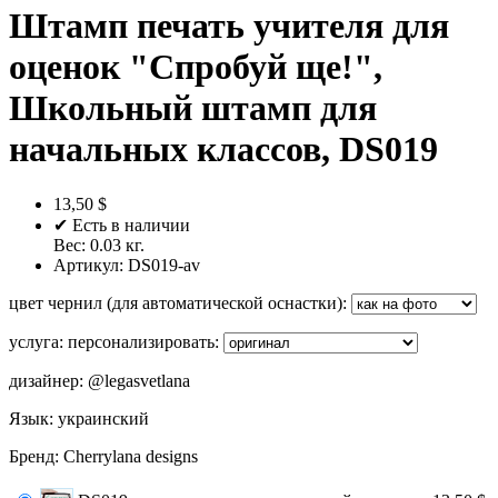
Штамп печать учителя для
оценок "Спробуй ще!",
Школьный штамп для
начальных классов, DS019
13,50 $
✔ Есть в наличии
Вес:
0.03
кг.
Артикул:
DS019-av
цвет чернил (для автоматической оснастки)
:
услуга: персонализировать
:
дизайнер
:
@legasvetlana
Язык
:
украинский
Бренд
:
Cherrylana designs