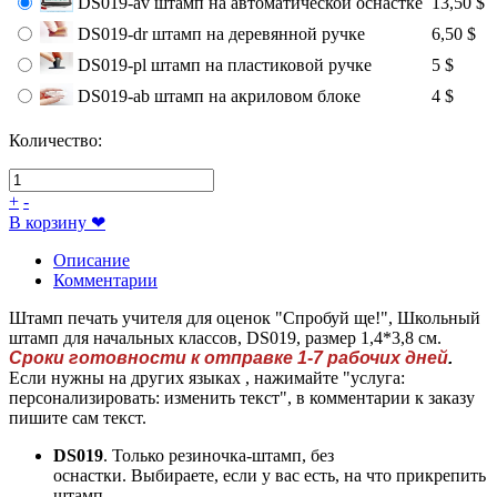
DS019-av штамп на автоматической оснастке
13,50 $
DS019-dr штамп на деревянной ручке
6,50 $
DS019-pl штамп на пластиковой ручке
5 $
DS019-ab штамп на акриловом блоке
4 $
Количество:
+
-
В корзину
❤
Описание
Комментарии
Штамп печать учителя для оценок "Спробуй ще!", Школьный
штамп для начальных классов, DS019, размер 1,4*3,8 см.
Сроки готовности к отправке 1-7 рабочих дней
.
Если нужны на других языках , нажимайте "услуга:
персонализировать: изменить текст", в комментарии к заказу
пишите сам текст.
DS019
. Только резиночка-штамп, без
оснастки. Выбираете, если у вас есть, на что прикрепить
штамп