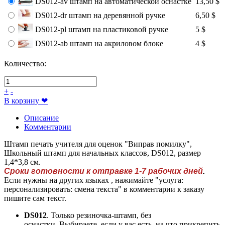
DS012-av штамп на автоматической оснастке
13,50 $
DS012-dr штамп на деревянной ручке
6,50 $
DS012-pl штамп на пластиковой ручке
5 $
DS012-ab штамп на акриловом блоке
4 $
Количество:
+
-
В корзину
❤
Описание
Комментарии
Штамп печать учителя для оценок "Виправ помилку",
Школьный штамп для начальных классов, DS012, размер
1,4*3,8 см.
Сроки готовности к отправке 1-7 рабочих дней
.
Если нужны на других языках , нажимайте "услуга:
персонализировать: смена текста" в комментарии к заказу
пишите сам текст.
DS012
. Только резиночка-штамп, без
оснастки. Выбираете, если у вас есть, на что прикрепить