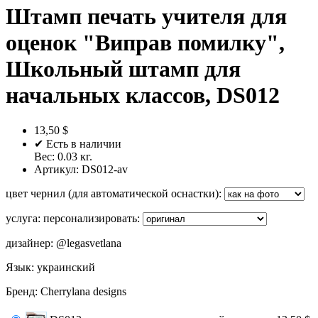
Штамп печать учителя для
оценок "Виправ помилку",
Школьный штамп для
начальных классов, DS012
13,50 $
✔ Есть в наличии
Вес:
0.03
кг.
Артикул:
DS012-av
цвет чернил (для автоматической оснастки)
:
услуга: персонализировать
:
дизайнер
:
@legasvetlana
Язык
:
украинский
Бренд
:
Cherrylana designs