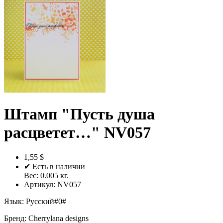
Штамп "Пусть душа
расцветет…" NV057
1,55 $
✔ Есть в наличии
Вес:
0.005
кг.
Артикул:
NV057
Язык
:
Русский#0#
Бренд
:
Cherrylana designs