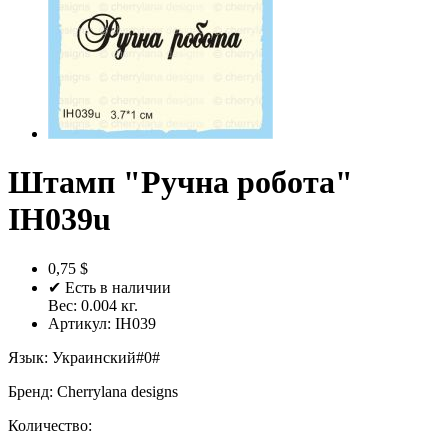
Штамп "Ручна робота"
IH039u
0,75 $
✔ Есть в наличии
Вес:
0.004
кг.
Артикул:
IH039
Язык
:
Украинский#0#
Бренд
:
Cherrylana designs
Количество: