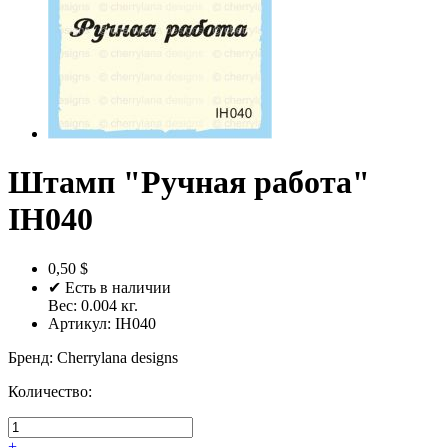
Штамп "Ручная работа"
IH040
0,50 $
✔ Есть в наличии
Вес:
0.004
кг.
Артикул:
IH040
Бренд
:
Cherrylana designs
Количество:
+
-