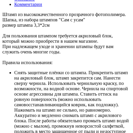
Комментарии
Штамп из высококачественного прозрачного фотополимера.
Шапка, из набора штампов "Сам с усам"
размер штампа 3,3*2см
Для пользования штампом требуется акриловый блок,
который можно приобрести в нашем магазине.
При надлежащем уходе и хранении штампы будут вам
служить очень многие годы.
Правила использования:
Снять защитные плёнки со штампа. Прикрепить штамп
на акриловый блок, штамп закрепится сам. Нанести
сверху чернила. Использовать чернильную краску, по
возможности, на водной основе. Чернила на спиртовой
основе агрессивны для штампа. Ставить оттиск на
ровную поверхность (можно использовать
самовосстанавливающийся коврик, как подложку).
Нажимать на штамп не сильно, но равномерно.
Аккуратно и медленно снимать штамп с акрилового
блока. После работы обязательно промыть штамп водой
(можно с мылом), промокнув неворсистой салфеткой,
положить в место защищенное от пыли и недоступное