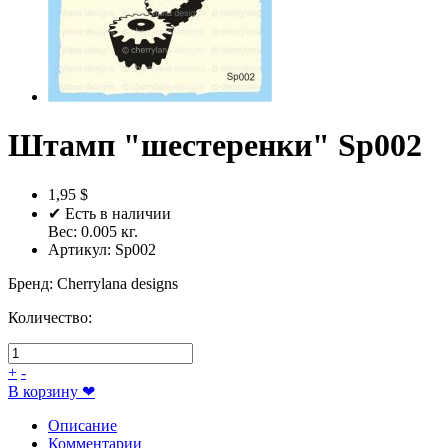
Штамп "шестеренки" Sp002
1,95 $
✔ Есть в наличии
Вес:
0.005
кг.
Артикул:
Sp002
Бренд
:
Cherrylana designs
Количество:
+
-
В корзину
❤
Описание
Комментарии