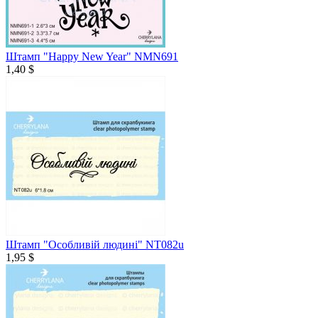
Штамп "Happy New Year" NMN691
1,40 $
Штамп "Особливій людині" NT082u
1,95 $