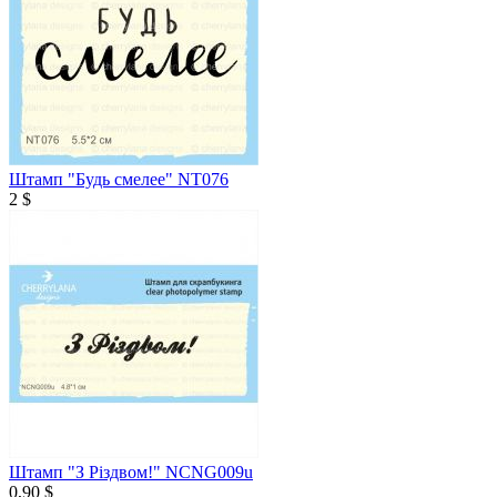
Штамп "Будь смелее" NT076
2 $
Штамп "З Різдвом!" NCNG009u
0,90 $