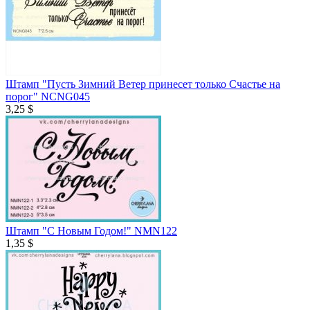
Штамп "Пусть Зимний Ветер принесет только Счастье на
порог" NCNG045
3,25 $
Штамп "С Новым Годом!" NMN122
1,35 $