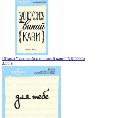
Штамп "заспокойся та випий кави" NKT002u
3,55 $