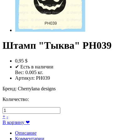
Штамп "Tыква" PH039
0,95 $
✔ Есть в наличии
Вес:
0.005
кг.
Артикул:
PH039
Бренд
:
Cherrylana designs
Количество:
+
-
В корзину
❤
Описание
Комментарии