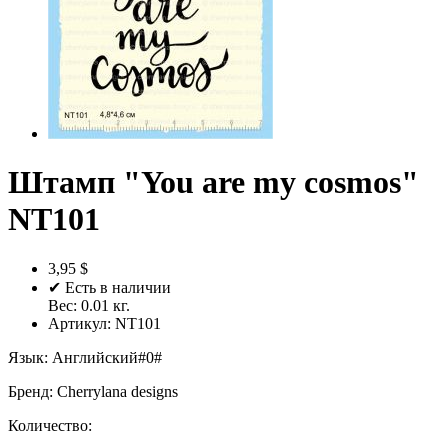
Штамп "You are my cosmos"
NT101
3,95 $
✔ Есть в наличии
Вес:
0.01
кг.
Артикул:
NT101
Язык
:
Английский#0#
Бренд
:
Cherrylana designs
Количество: