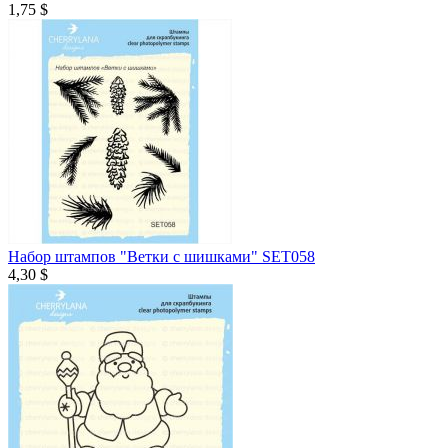
1,75 $
Набор штампов "Ветки с шишками" SET058
4,30 $