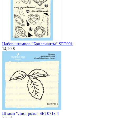
Набор штампов "Бриллианты" SET091
14,20 $
Штамп "Лист розы" SET071z-4