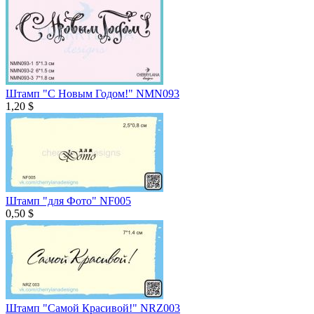
Штамп "С Новым Годом!" NMN093
1,20 $
Штамп "для Фото" NF005
0,50 $
Штамп "Самой Красивой!" NRZ003