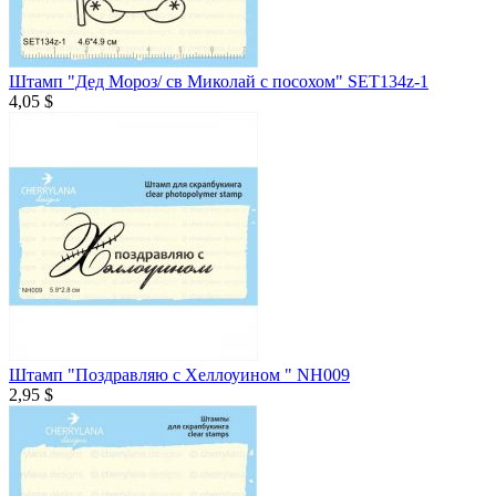
Штамп "Дед Мороз/ св Миколай с посохом" SET134z-1
4,05 $
Штамп "Поздравляю с Хеллоуином " NH009
2,95 $