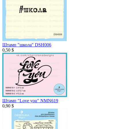
Штамп "школа" DSH006
0,50 $
Штамп "Love you" NMN619
0,90 $