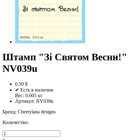
Штамп "Зі Святом Весни!"
NV039u
0,50 $
✔ Есть в наличии
Вес:
0.005
кг.
Артикул:
NV039u
Бренд
:
Cherrylana designs
Количество:
+
-