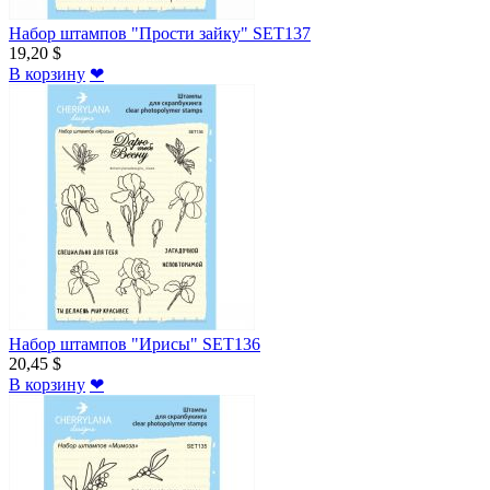
Набор штампов "Прости зайку" SET137
19,20 $
В корзину
❤
Набор штампов "Ирисы" SET136
20,45 $
В корзину
❤