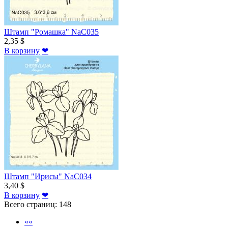
Штамп "Ромашка" NaC035
2,35 $
В корзину
❤
Штамп "Ирисы" NaC034
3,40 $
В корзину
❤
Всего страниц:
148
««