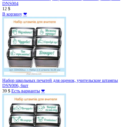
DNS004
12 $
В корзину
❤
Набор школьных печатей для оценок, учительские штампы
DSN006, 6шт
39 $
Есть варианты
❤