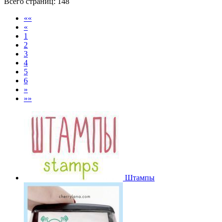
Всего страниц:
148
««
«
1
2
3
4
5
6
»
»»
Штампы