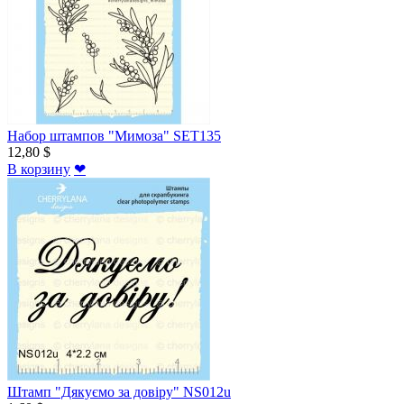
Набор штампов "Мимоза" SET135
12,80 $
В корзину
❤
Штамп "Дякуємо за довіру" NS012u