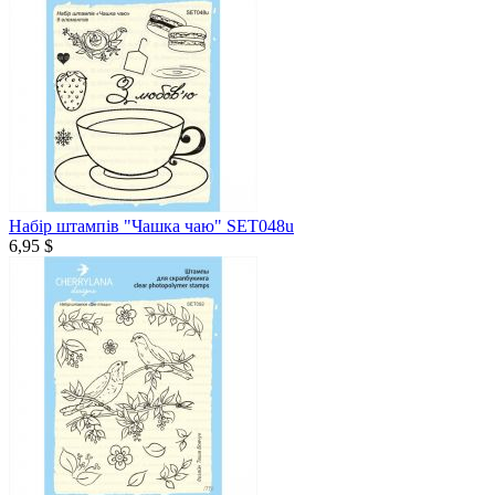
Набір штампів "Чашка чаю" SET048u
6,95 $