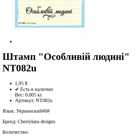
Штамп "Особливій людині"
NT082u
1,95 $
✔ Есть в наличии
Вес:
0.005
кг.
Артикул:
NT082u
Язык
:
Украинский#0#
Бренд
:
Cherrylana designs
Количество: