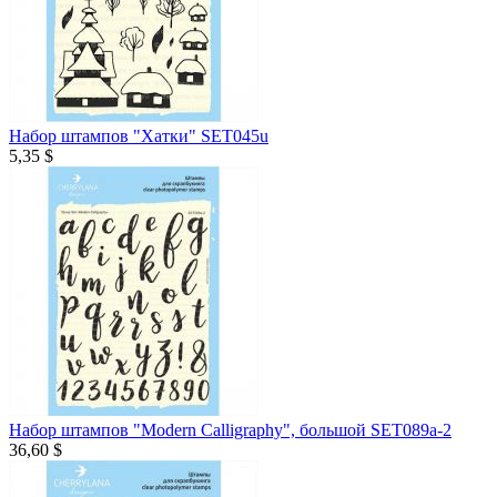
Набор штампов "Хатки" SET045u
5,35 $
Набор штампов "Modern Calligraphy", большой SET089a-2
36,60 $