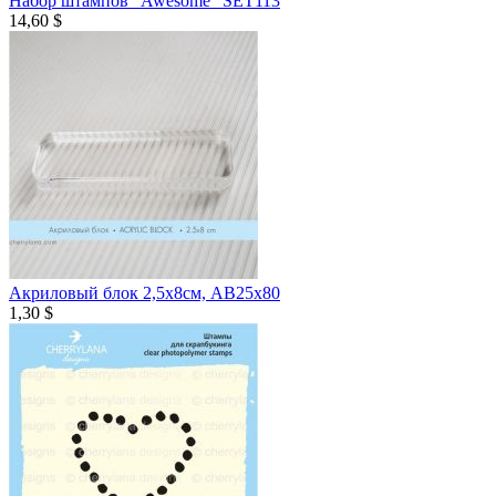
Набор штампов "Awesome" SET113
14,60 $
Акриловый блок 2,5х8см, AB25x80
1,30 $