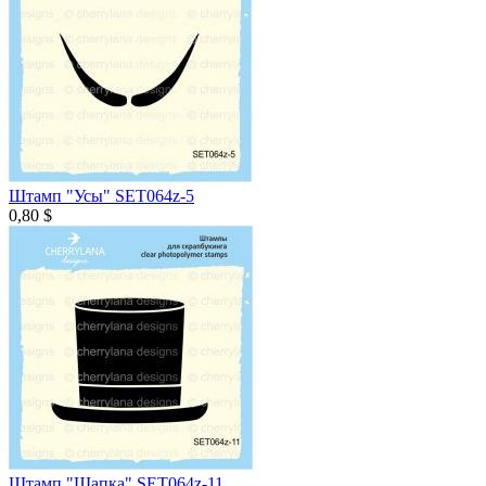
Штамп "Усы" SET064z-5
0,80 $
Штамп "Шапка" SET064z-11