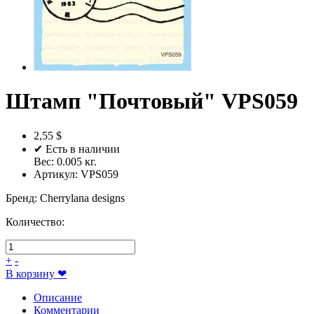
Штамп "Почтовый" VPS059
2,55 $
✔ Есть в наличии
Вес:
0.005
кг.
Артикул:
VPS059
Бренд
:
Cherrylana designs
Количество:
+
-
В корзину
❤
Описание
Комментарии