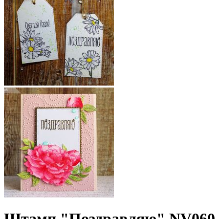
Штамп "Поздравляю" NV060