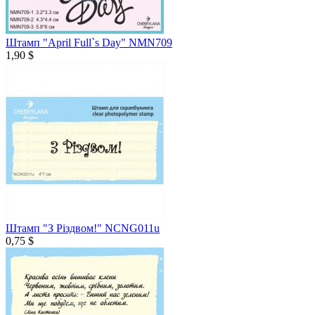
Штамп "April Full`s Day" NMN709
1,90 $
Штамп "З Різдвом!" NCNG011u
0,75 $