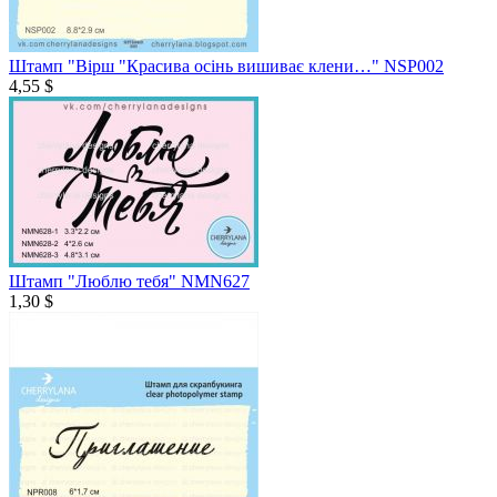
Штамп "Вірш "Красива осінь вишиває клени…" NSP002
4,55 $
Штамп "Люблю тебя" NMN627
1,30 $