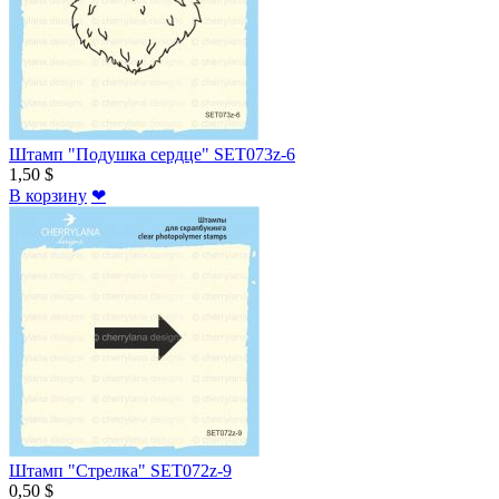
Штамп "Подушка сердце" SET073z-6
1,50 $
В корзину
❤
Штамп "Стрелка" SET072z-9
0,50 $