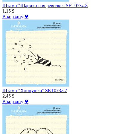
Штамп "Шарик на веревочке" SET073z-8
1,15 $
В корзину
❤
Штамп "Хлопушка" SET073z-7
2,45 $
В корзину
❤