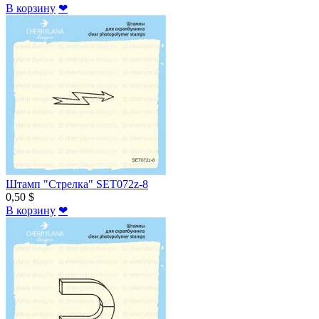
В корзину
❤
Штамп "Стрелка" SET072z-8
0,50 $
В корзину
❤