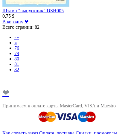
Штамп "выпускник" DSH005
0,75 $
В корзину
❤
Всего страниц:
82
««
«
76
79
80
81
82
❤
Принимаем к оплате карты MasterCard, VISA и Maestro
Как сделать заказ
Оплата, доставка
Скидки, промокоды