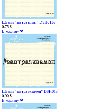
Штамп "завтра іспит" DSH013u
0,75 $
В корзину
❤
Штамп "завтра экзамен" DSH013
0,90 $
В корзину
❤