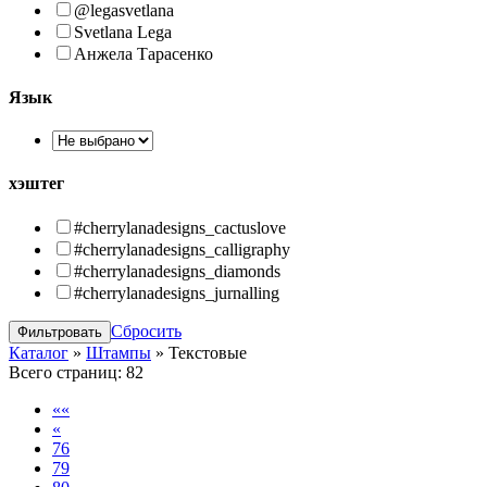
@legasvetlana
Svetlana Lega
Анжела Тарасенко
Язык
хэштег
#cherrylanadesigns_cactuslove
#cherrylanadesigns_calligraphy
#cherrylanadesigns_diamonds
#cherrylanadesigns_jurnalling
Сбросить
Каталог
»
Штампы
»
Текстовые
Всего страниц:
82
««
«
76
79