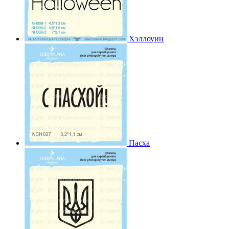
Хэллоуин
Пасха