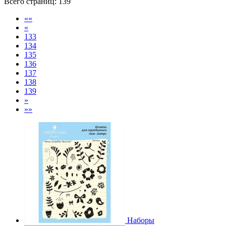
Всего страниц:
139
««
«
133
134
135
136
137
138
139
»
»»
Наборы