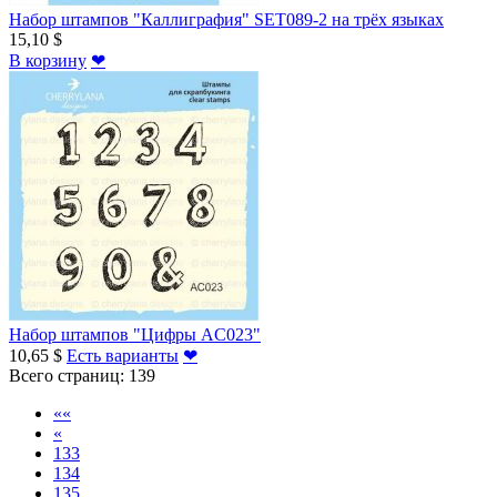
Набор штампов "Каллиграфия" SET089-2 на трёх языках
15,10 $
В корзину
❤
Набор штампов "Цифры AC023"
10,65 $
Есть варианты
❤
Всего страниц:
139
««
«
133
134
135