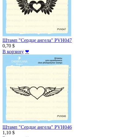
Штамп "Сердце ангела" PVH047
0,70 $
В корзину
❤
Штамп "Сердце ангела" PVH046
1,10 $