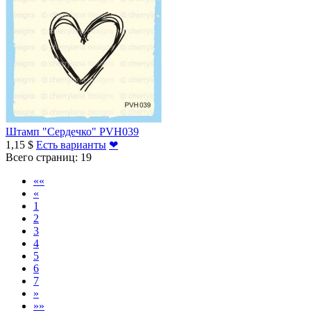
Штамп "Сердечко" PVH039
1,15 $
Есть варианты
❤
Всего страниц:
19
««
«
1
2
3
4
5
6
7
»
»»