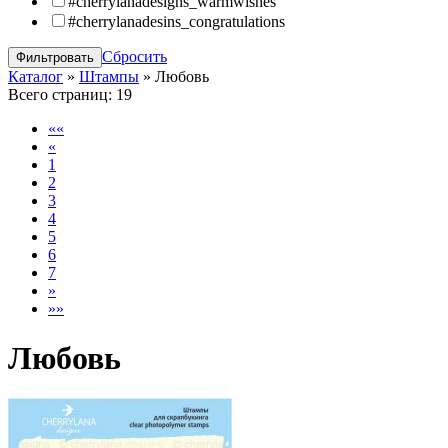
#cherrylanadesigns_warmwishes
#cherrylanadesins_congratulations
Сбросить
Каталог
»
Штампы
»
Любовь
Всего страниц:
19
««
«
1
2
3
4
5
6
7
»
»»
Любовь