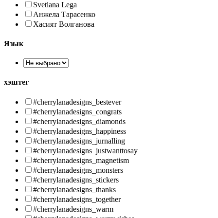
Svetlana Lega
Анжела Тарасенко
Хасият Волганова
Язык
хэштег
#cherrylanadesigns_bestever
#cherrylanadesigns_congrats
#cherrylanadesigns_diamonds
#cherrylanadesigns_happiness
#cherrylanadesigns_jurnalling
#cherrylanadesigns_justwanttosay
#cherrylanadesigns_magnetism
#cherrylanadesigns_monsters
#cherrylanadesigns_stickers
#cherrylanadesigns_thanks
#cherrylanadesigns_together
#cherrylanadesigns_warm