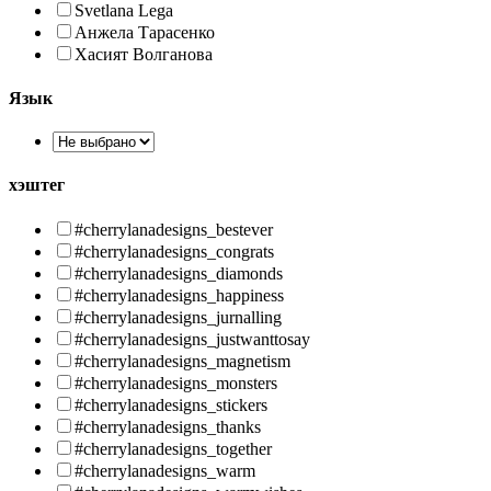
Svetlana Lega
Анжела Тарасенко
Хасият Волганова
Язык
хэштег
#cherrylanadesigns_bestever
#cherrylanadesigns_congrats
#cherrylanadesigns_diamonds
#cherrylanadesigns_happiness
#cherrylanadesigns_jurnalling
#cherrylanadesigns_justwanttosay
#cherrylanadesigns_magnetism
#cherrylanadesigns_monsters
#cherrylanadesigns_stickers
#cherrylanadesigns_thanks
#cherrylanadesigns_together
#cherrylanadesigns_warm