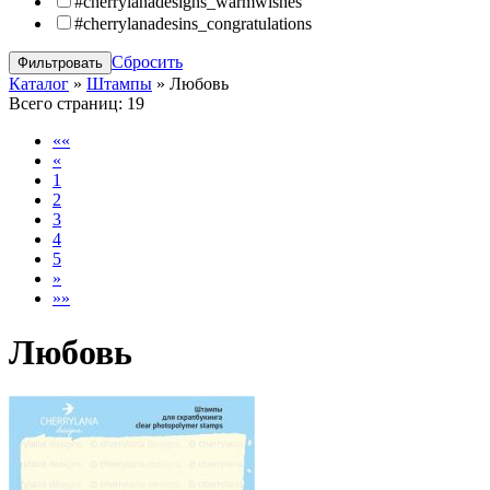
#cherrylanadesigns_warmwishes
#cherrylanadesins_congratulations
Сбросить
Каталог
»
Штампы
»
Любовь
Всего страниц:
19
««
«
1
2
3
4
5
»
»»
Любовь