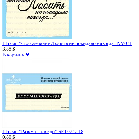
Штамп "чтоб желание Любить не покидало никогда" NV071
3,85 $
В корзину
❤
Штамп "Разом назавжди" SET074z-18
0,80 $