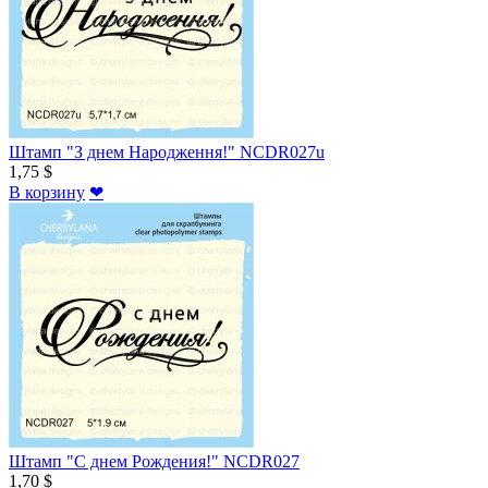
Штамп "З днем Народження!" NCDR027u
1,75 $
В корзину
❤
Штамп "С днем Рождения!" NCDR027
1,70 $