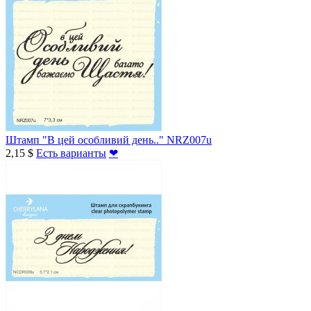
Штамп "В цей особливий день.." NRZ007u
2,15 $
Есть варианты
❤