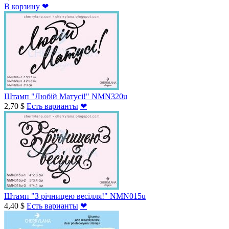
В корзину
❤
Штамп "Любій Матусі!" NMN320u
2,70 $
Есть варианты
❤
Штамп "З річницею весілля!" NMN015u
4,40 $
Есть варианты
❤