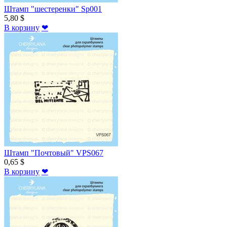
Штамп "шестеренки" Sp001
5,80 $
В корзину
❤
Штамп "Почтовый" VPS067
0,65 $
В корзину
❤