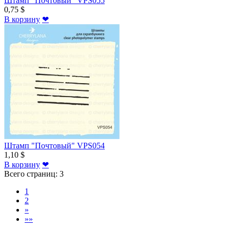
Штамп "Почтовый" VPS055
0,75 $
В корзину
❤
Штамп "Почтовый" VPS054
1,10 $
В корзину
❤
Всего страниц:
3
1
2
»
»»