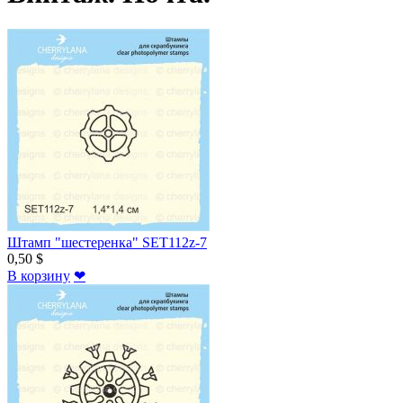
Штамп "шестеренка" SET112z-7
0,50 $
В корзину
❤