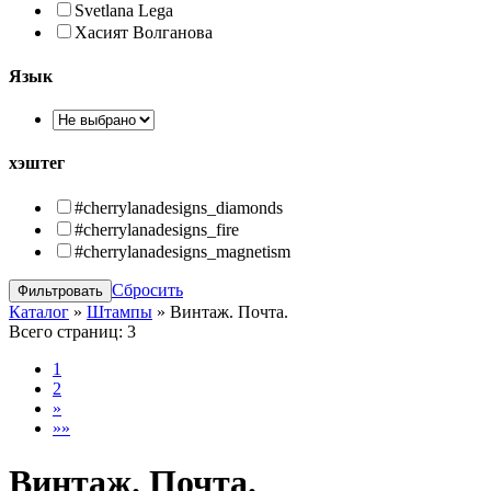
Svetlana Lega
Хасият Волганова
Язык
хэштег
#cherrylanadesigns_diamonds
#cherrylanadesigns_fire
#cherrylanadesigns_magnetism
Сбросить
Каталог
»
Штампы
»
Винтаж. Почта.
Всего страниц:
3
1
2
»
»»
Винтаж. Почта.