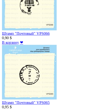
Штамп "Почтовый" VPS066
0,90 $
В корзину
❤
Штамп "Почтовый" VPS065
0,95 $